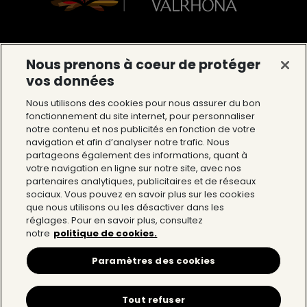
La Cité du Chocolat Valrhona
Nous prenons à coeur de protéger
vos données
12 Avenue du Président Roosevelt 26600
Tain l’Hermitage
Nous utilisons des cookies pour nous assurer du bon
fonctionnement du site internet, pour personnaliser
Tél : 04 75 09 27 27
notre contenu et nos publicités en fonction de votre
navigation et afin d’analyser notre trafic. Nous
partageons également des informations, quant à
La Cité du Chocolat
votre navigation en ligne sur notre site, avec nos
partenaires analytiques, publicitaires et de réseaux
L’univers Valrhona
sociaux. Vous pouvez en savoir plus sur les cookies
que nous utilisons ou les désactiver dans les
Aide
réglages. Pour en savoir plus, consultez
notre
politique de cookies.
Paramètres des cookies
Mentions légales & CGV
Accessibilité
Politique de confidentialité
Tout refuser