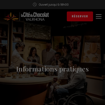
Ouvert jusqu’à 18h00
Aller au contenu
RÉSERVER
Ouv
Informations pratiques