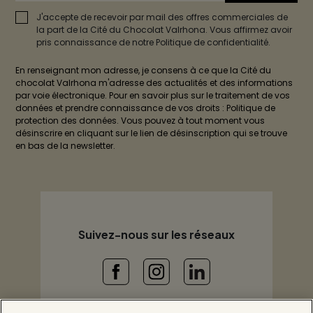
J'accepte de recevoir par mail des offres commerciales de
la part de la Cité du Chocolat Valrhona. Vous affirmez avoir
pris connaissance de notre Politique de confidentialité.
En renseignant mon adresse, je consens à ce que la Cité du
chocolat Valrhona m'adresse des actualités et des informations
par voie électronique. Pour en savoir plus sur le traitement de vos
données et prendre connaissance de vos droits : Politique de
protection des données. Vous pouvez à tout moment vous
désinscrire en cliquant sur le lien de désinscription qui se trouve
en bas de la newsletter.
Suivez-nous sur les réseaux