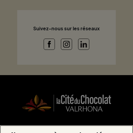
Suivez-nous sur les réseaux
La Cité du Chocolat Valrhona