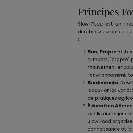
Principes F
Slow Food est un mouv
durable. Voici un aperç
:
Bon, Propre et Jus
aliments, "propre" p
mouvement encourag
l'environnement, to
Biodiversité
: Slow
locaux et les varié
de pratiques agricol
Éducation Alimen
public aux enjeux d
Slow Food organise
connaissance et la