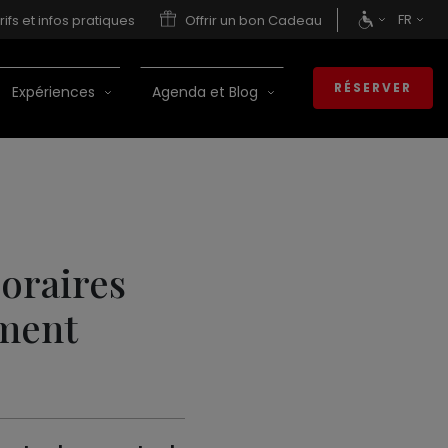
FR
rifs et infos pratiques
Offrir un bon Cadeau
RÉSERVER
Expériences
Agenda et Blog
oraires
ement