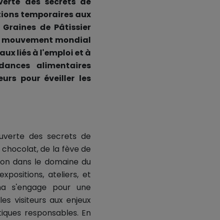
verte des secrets de
tions temporaires aux
Graines de Pâtissier
 le mouvement mondial
aux liés à l'emploi et à
dances alimentaires
rs pour éveiller les
ouverte des secrets de
 chocolat, de la fève de
ion dans le domaine du
positions, ateliers, et
ona s'engage pour une
es visiteurs aux enjeux
iques responsables. En