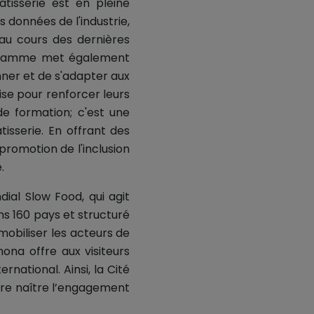
âtisserie est en pleine
 données de l'industrie,
au cours des dernières
ogramme met également
nner et de s'adapter aux
ise pour renforcer leurs
e formation; c'est une
tisserie. En offrant des
promotion de l'inclusion
.
al Slow Food, qui agit
ns 160 pays et structuré
mobiliser les acteurs de
hona offre aux visiteurs
rnational. Ainsi, la Cité
aire naître l’engagement