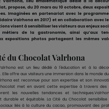
 Valrhona, lieu emblématique dédié à la décou
lat, propose, du 20 mars au 10 octobre, deux exposi
s. Imaginées en partenariat avec le programme 
olidaire Valrhona en 2017) et en collaboration avec
ons visent à sensibiliser les visiteurs aux enjeux soci
s métiers de la gastronomie, ainsi qu’aux ten
x expositions photos partageant les mêmes valeu
ité du Chocolat Valrhona
alrhona est un lieu dédié à l'éducation et à la déc
. Elle offre aux visiteurs une immersion dans le monde du
alrhona est reconnue pour son expertise et son innovat
hocolat met en avant cette expertise à travers des ex
rent les nouvelles tendances et techniques.Valrh
 durable et équitable. La Cité du Chocolat sensibilise l
ociaux liés à la culture du cacao, promouvant des prat