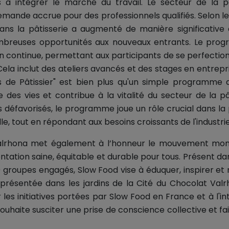
s à intégrer le marché du travail. Le secteur de la p
mande accrue pour des professionnels qualifiés. Selon les
ans la pâtisserie a augmenté de manière significative 
ombreuses opportunités aux nouveaux entrants. Le pr
on continue, permettant aux participants de se perfectio
ela inclut des ateliers avancés et des stages en entrepr
 de Pâtissier" est bien plus qu'un simple programme d
me des vies et contribue à la vitalité du secteur de la pâ
 défavorisés, le programme joue un rôle crucial dans la 
le, tout en répondant aux besoins croissants de l'industrie
alrhona met également à l’honneur le mouvement mondi
ntation saine, équitable et durable pour tous. Présent da
 groupes engagés, Slow Food vise à éduquer, inspirer et 
n présentée dans les jardins de la Cité du Chocolat Valr
 les initiatives portées par Slow Food en France et à l'inte
uhaite susciter une prise de conscience collective et f