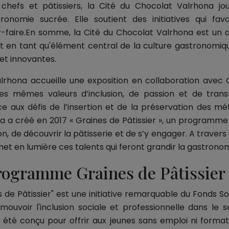
chefs et pâtissiers, la Cité du Chocolat Valrhona jo
nomie sucrée. Elle soutient des initiatives qui favor
r-faire.En somme, la Cité du Chocolat Valrhona est un a
at en tant qu'élément central de la culture gastronomi
et innovantes.
lrhona accueille une exposition en collaboration avec G
 mêmes valeurs d’inclusion, de passion et de trans
 aux défis de l’insertion et de la préservation des méti
na a créé en 2017 « Graines de Pâtissier », un programm
, de découvrir la pâtisserie et de s’y engager. A travers 
et en lumière ces talents qui feront grandir la gastrono
rogramme Graines de Pâtissier
e Pâtissier" est une initiative remarquable du Fonds So
mouvoir l'inclusion sociale et professionnelle dans le s
 a été conçu pour offrir aux jeunes sans emploi ni forma